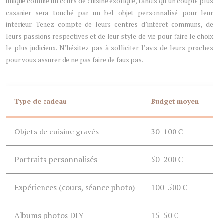
unique comme un cours de cuisine exotique, tandis qu’un couple plus
casanier sera touché par un bel objet personnalisé pour leur
intérieur. Tenez compte de leurs centres d’intérêt communs, de
leurs passions respectives et de leur style de vie pour faire le choix
le plus judicieux. N’hésitez pas à solliciter l’avis de leurs proches
pour vous assurer de ne pas faire de faux pas.
Type de cadeau
Budget moyen
P
Objets de cuisine gravés
30-100 €
Portraits personnalisés
50-200 €
Expériences (cours, séance photo)
100-500 €
4
Albums photos DIY
15-50 €
3