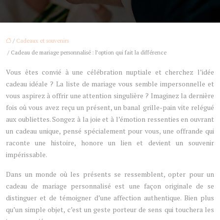
/
Cadeaux et souvenirs
/ Cadeau de mariage personnalisé : l’option qui fait la différence
Vous êtes convié à une célébration nuptiale et cherchez l’idée
cadeau idéale ? La liste de mariage vous semble impersonnelle et
vous aspirez à offrir une attention singulière ? Imaginez la dernière
fois où vous avez reçu un présent, un banal grille-pain vite relégué
aux oubliettes. Songez à la joie et à l’émotion ressenties en ouvrant
un cadeau unique, pensé spécialement pour vous, une offrande qui
raconte une histoire, honore un lien et devient un souvenir
impérissable.
Dans un monde où les présents se ressemblent, opter pour un
cadeau de mariage personnalisé est une façon originale de se
distinguer et de témoigner d’une affection authentique. Bien plus
qu’un simple objet, c’est un geste porteur de sens qui touchera les