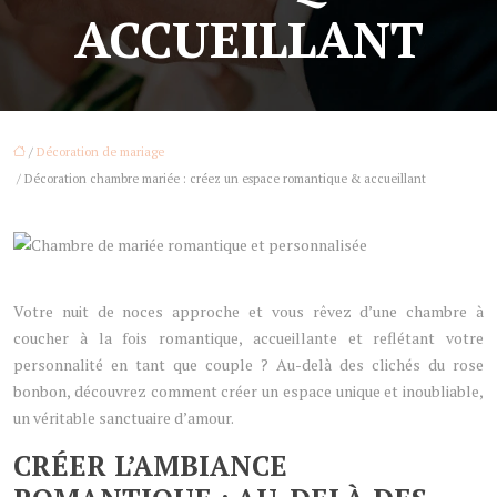
ACCUEILLANT
/
Décoration de mariage
/ Décoration chambre mariée : créez un espace romantique & accueillant
Votre nuit de noces approche et vous rêvez d’une chambre à
coucher à la fois romantique, accueillante et reflétant votre
personnalité en tant que couple ? Au-delà des clichés du rose
bonbon, découvrez comment créer un espace unique et inoubliable,
un véritable sanctuaire d’amour.
CRÉER L’AMBIANCE