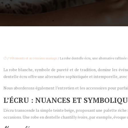
/
Vêtements et accessoires mariage
/ La robe dentelle écru, une alternative raffinée 
La robe blanche, symbole de pureté et de tradition, domine les événe
dentelle écru offre une alternative sophistiquée et intemporelle, avec d
Nous aborderons également l’entretien et les accessoires pour parfai
L’ÉCRU : NUANCES ET SYMBOLIQU
L’écru transcende la simple teinte beige, proposant une palette riche: 
occasions. Une robe en dentelle chantilly ivoire, par exemple, évoque 