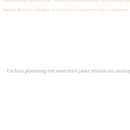
Robe mariage bohème chic : un look romantique pour votre journée sp
Budget fleuriste mariages: astuces pour économiser sans compromis.
Un bon planning est essentiel pour réussir un mariag
La coordination du jour J garantit une ambiance ser