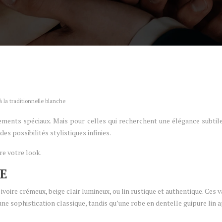
à la traditionnelle blanche
ments spéciaux. Mais pour celles qui recherchent une élégance subtile
es possibilités stylistiques infinies.
re votre look.
E
ivoire crémeux, beige clair lumineux, ou lin rustique et authentique. Ce
une sophistication classique, tandis qu’une robe en dentelle guipure lin