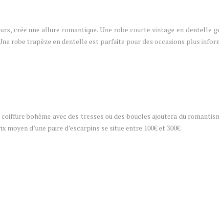
rs, crée une allure romantique. Une robe courte vintage en dentelle gui
e. Une robe trapèze en dentelle est parfaite pour des occasions plus infor
 coiffure bohème avec des tresses ou des boucles ajoutera du romantism
ix moyen d’une paire d’escarpins se situe entre 100€ et 300€.