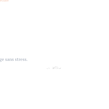
éciale
e sans stress.
eine.