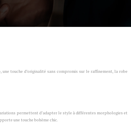
, une touche d’originalité sans compromis sur le raffinement, la robe
s variations permettent d’adapter le style à différentes morphologies et
 apporte une touche bohème chic.