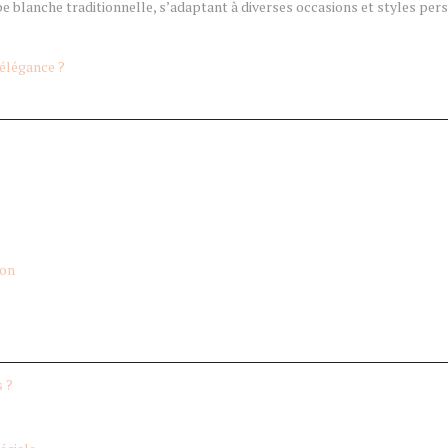
obe blanche traditionnelle, s’adaptant à diverses occasions et styles per
 élégance ?
ion
s ?