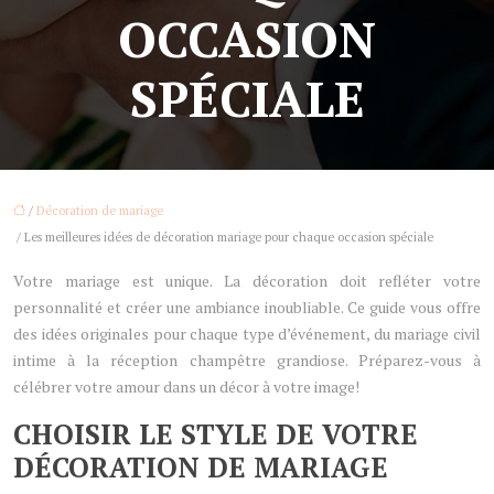
OCCASION
SPÉCIALE
/
Décoration de mariage
/ Les meilleures idées de décoration mariage pour chaque occasion spéciale
Votre mariage est unique. La décoration doit refléter votre
personnalité et créer une ambiance inoubliable. Ce guide vous offre
des idées originales pour chaque type d’événement, du mariage civil
intime à la réception champêtre grandiose. Préparez-vous à
célébrer votre amour dans un décor à votre image!
CHOISIR LE STYLE DE VOTRE
DÉCORATION DE MARIAGE