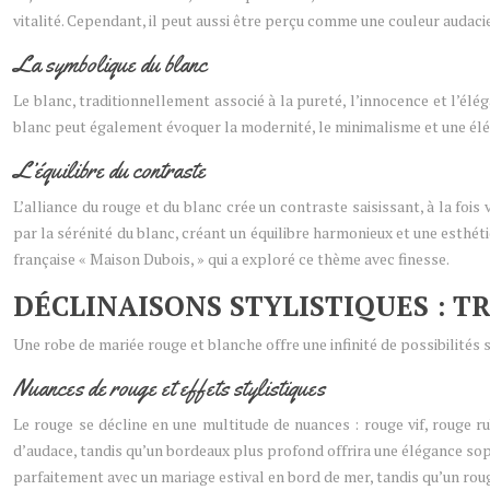
vitalité. Cependant, il peut aussi être perçu comme une couleur audacie
La symbolique du blanc
Le blanc, traditionnellement associé à la pureté, l’innocence et l’élég
blanc peut également évoquer la modernité, le minimalisme et une élég
L’équilibre du contraste
L’alliance du rouge et du blanc crée un contraste saisissant, à la fo
par la sérénité du blanc, créant un équilibre harmonieux et une esth
française « Maison Dubois, » qui a exploré ce thème avec finesse.
DÉCLINAISONS STYLISTIQUES : 
Une robe de mariée rouge et blanche offre une infinité de possibilités
Nuances de rouge et effets stylistiques
Le rouge se décline en une multitude de nuances : rouge vif, rouge 
d’audace, tandis qu’un bordeaux plus profond offrira une élégance sop
parfaitement avec un mariage estival en bord de mer, tandis qu’un ro