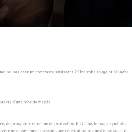
uoi ne pas oser un contraste saisissant ? Une robe rouge et blanche
ontexte d’une robe de mariée.
ance, de prospérité et même de protection. En Chine, le rouge symbolise
e suggère un engagement puissant, une célébration pleine d’émotion et de