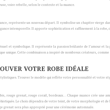
use, voire rebelle, selon le contexte et la nuance.
ance, représente un nouveau départ. Il symbolise un chapitre vierge dans
ance intemporelle. Il apporte sophistication et raffinement à la robe, c
is visuel et symbolique. Il représente la passion brûlante de l’amour e
étique unique. Cette combinaison a inspiré de nombreux créateurs, comme
TROUVER VOTRE ROBE IDÉALE
 stylistiques. Trouver le modèle qui reflète votre personnalité et votre 
rubis, rouge grenat, rouge corail, bordeaux… Chaque nuance crée une am
histiquée. Le choix dépendra de votre teint, de votre morphologie et de
uge grenat sera plus approprié pour une cérémonie automnale.