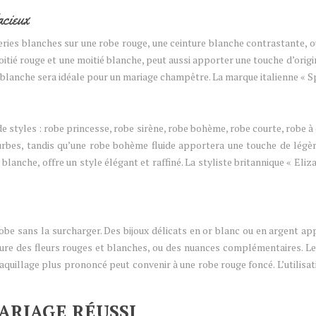
acieux
deries blanches sur une robe rouge, une ceinture blanche contrastante, 
tié rouge et une moitié blanche, peut aussi apporter une touche d’origin
 blanche sera idéale pour un mariage champêtre. La marque italienne « S
de styles : robe princesse, robe sirène, robe bohème, robe courte, robe
urbes, tandis qu’une robe bohème fluide apportera une touche de légè
e blanche, offre un style élégant et raffiné. La styliste britannique « 
obe sans la surcharger. Des bijoux délicats en or blanc ou en argent 
ure des fleurs rouges et blanches, ou des nuances complémentaires. Le 
aquillage plus prononcé peut convenir à une robe rouge foncé. L’utilisa
ARIAGE RÉUSSI