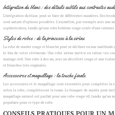
Intégration du blanc : des détails subtils aux contrastes aud
L’intégration du blanc peut se faire de différentes manières. Des bro
sont autant d’options possibles. L’asymétrie, par exemple avec une moi
sophistication, tandis qu’une robe bohème rouge ornée d’une ceinture
Styles de robes : de la princesse à la sirène
La robe de mariée rouge et blanche peut se décliner en une multitude 
le lieu de votre cérémonie. Une robe sirène mettra en valeur vos co
mariage civil. Une robe à dos nu, avec un décolleté rouge et une traîn
et blanches très originales.
Accessoires et maquillage : la touche finale
Les accessoires et le maquillage sont essentiels pour compléter la r
selon la robe, compléteront la tenue. Le bouquet de mariée peut incl
maquillage naturel est parfait pour une robe rouge vif, tandis qu’un m
populaire pour ce type de robe.
CONSEILS PRATIQUES POUR UN M