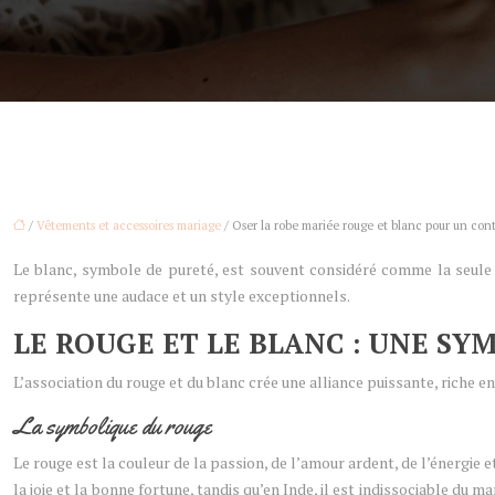
/
Vêtements et accessoires mariage
/ Oser la robe mariée rouge et blanc pour un contr
Le blanc, symbole de pureté, est souvent considéré comme la seule 
représente une audace et un style exceptionnels.
LE ROUGE ET LE BLANC : UNE SY
L’association du rouge et du blanc crée une alliance puissante, riche 
La symbolique du rouge
Le rouge est la couleur de la passion, de l’amour ardent, de l’énergie
la joie et la bonne fortune, tandis qu’en Inde, il est indissociable du