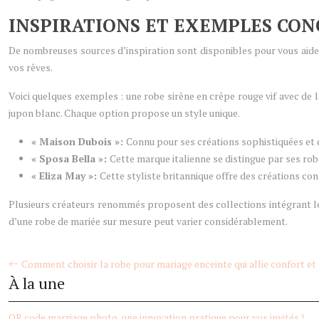
INSPIRATIONS ET EXEMPLES CON
De nombreuses sources d’inspiration sont disponibles pour vous aider
vos rêves.
Voici quelques exemples : une robe sirène en crêpe rouge vif avec de 
jupon blanc. Chaque option propose un style unique.
« Maison Dubois »:
Connu pour ses créations sophistiquées et 
« Sposa Bella »:
Cette marque italienne se distingue par ses rob
« Eliza May »:
Cette styliste britannique offre des créations co
Plusieurs créateurs renommés proposent des collections intégrant le r
d’une robe de mariée sur mesure peut varier considérablement.
Comment choisir la robe pour mariage enceinte qui allie confort et
À la une
QR code marriage photo, une innovation pratique pour vos invités !