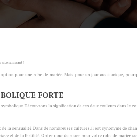
aste saisissant !
option pour une robe de mariée. Mais pour un jour aussi unique, pourq
MBOLIQUE FORTE
en symbolique. Découvrons la signification de ces deux couleurs dans le c
 et de la sensualité. Dans de nombreuses cultures, il est synonyme de ch
 mariage et de la fertilité. Opter pour du rouge pour votre robe de marié